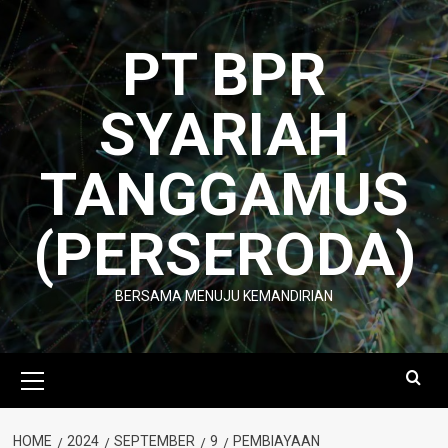
Skip
to
PT BPR
content
SYARIAH
TANGGAMUS
(PERSERODA)
BERSAMA MENUJU KEMANDIRIAN
Primary
Menu
HOME
2024
SEPTEMBER
9
PEMBIAYAAN