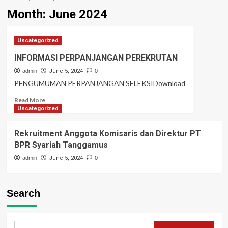
Month:
June 2024
Uncategorized
INFORMASI PERPANJANGAN PEREKRUTAN
admin
June 5, 2024
0
PENGUMUMAN PERPANJANGAN SELEKSIDownload
Read
Read More
more
Uncategorized
about
INFORMASI
Rekruitment Anggota Komisaris dan Direktur PT
PERPANJANGAN
BPR Syariah Tanggamus
PEREKRUTAN
admin
June 5, 2024
0
Search