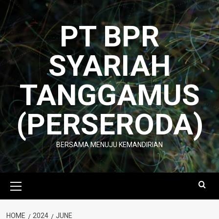
Skip
to
PT BPR
content
SYARIAH
TANGGAMUS
(PERSERODA)
BERSAMA MENUJU KEMANDIRIAN
Primary
Menu
HOME
2024
JUNE