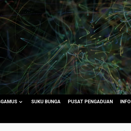
GGAMUS
SUKU BUNGA
PUSAT PENGADUAN
INF