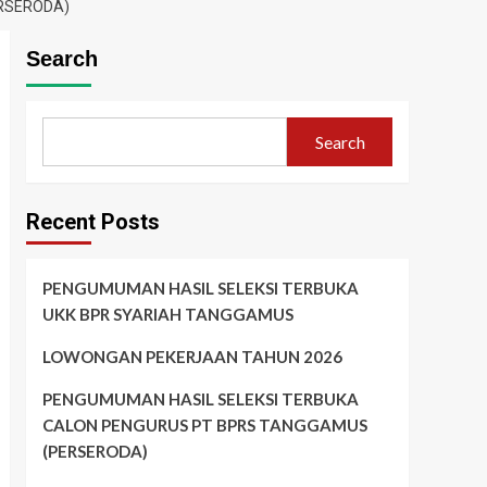
RSERODA)
Search
Search
Recent Posts
PENGUMUMAN HASIL SELEKSI TERBUKA
UKK BPR SYARIAH TANGGAMUS
LOWONGAN PEKERJAAN TAHUN 2026
PENGUMUMAN HASIL SELEKSI TERBUKA
CALON PENGURUS PT BPRS TANGGAMUS
(PERSERODA)