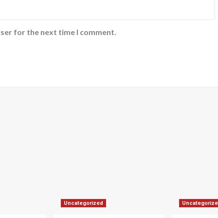
ser for the next time I comment.
Uncategorized
Uncategoriz