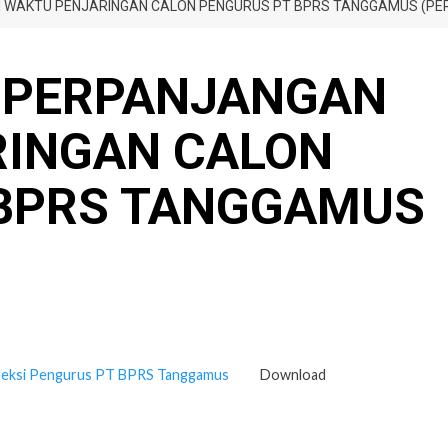
WAKTU PENJARINGAN CALON PENGURUS PT BPRS TANGGAMUS (PE
PERPANJANGAN
RINGAN CALON
 BPRS TANGGAMUS
leksi Pengurus PT BPRS Tanggamus
Download