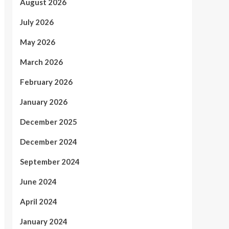
August 2026
July 2026
May 2026
March 2026
February 2026
January 2026
December 2025
December 2024
September 2024
June 2024
April 2024
January 2024