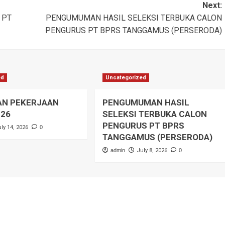
Next:
 PT
PENGUMUMAN HASIL SELEKSI TERBUKA CALON
PENGURUS PT BPRS TANGGAMUS (PERSERODA)
ed
Uncategorized
N PEKERJAAN
PENGUMUMAN HASIL
026
SELEKSI TERBUKA CALON
PENGURUS PT BPRS
ly 14, 2026
0
TANGGAMUS (PERSERODA)
admin
July 8, 2026
0