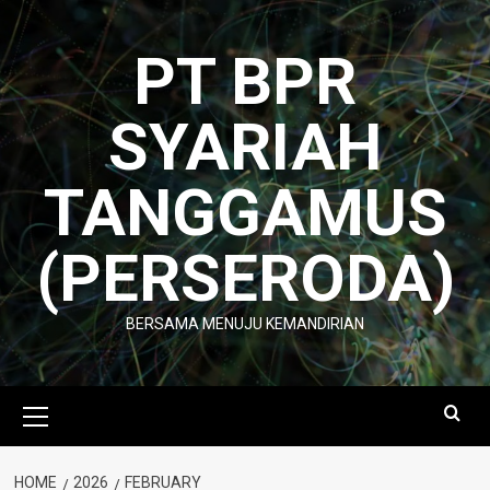
Skip
to
PT BPR
content
SYARIAH
TANGGAMUS
(PERSERODA)
BERSAMA MENUJU KEMANDIRIAN
Primary
Menu
HOME
2026
FEBRUARY