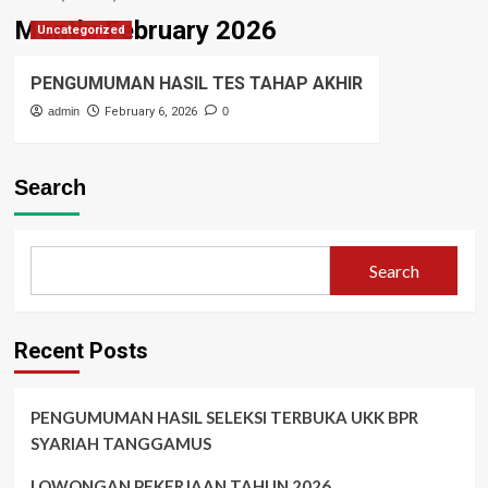
Month:
February 2026
Uncategorized
PENGUMUMAN HASIL TES TAHAP AKHIR
admin
February 6, 2026
0
Search
Search
Recent Posts
PENGUMUMAN HASIL SELEKSI TERBUKA UKK BPR
SYARIAH TANGGAMUS
LOWONGAN PEKERJAAN TAHUN 2026