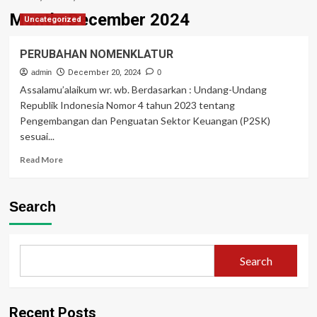
Month:
December 2024
Uncategorized
PERUBAHAN NOMENKLATUR
admin
December 20, 2024
0
Assalamu’alaikum wr. wb. Berdasarkan : Undang-Undang
Republik Indonesia Nomor 4 tahun 2023 tentang
Pengembangan dan Penguatan Sektor Keuangan (P2SK)
sesuai...
Read
Read More
more
about
PERUBAHAN
Search
NOMENKLATUR
Search
Recent Posts