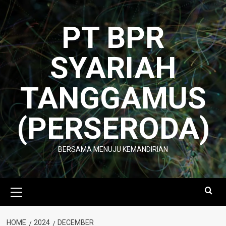
Skip
to
PT BPR
content
SYARIAH
TANGGAMUS
(PERSERODA)
BERSAMA MENUJU KEMANDIRIAN
Primary
Menu
HOME
2024
DECEMBER