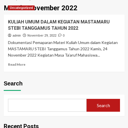
Month:
November 2022
Uncategorized
KULIAH UMUM DALAM KEGIATAN MASTAMARU
STEBI TANGGAMUS TAHUN 2022
admin
November 29, 2022
0
Dokumentasi Pemaparan Materi Kuliah Umum dalam Kegiatan
MASTAMARU STEBI Tanggamus Tahun 2022 Kamis, 24
November 2022 Kegiatan Masa Ta’aruf Mahasiswa...
Read
Read More
more
about
KULIAH
Search
UMUM
DALAM
KEGIATAN
MASTAMARU
Search
STEBI
TANGGAMUS
TAHUN
2022
Recent Posts