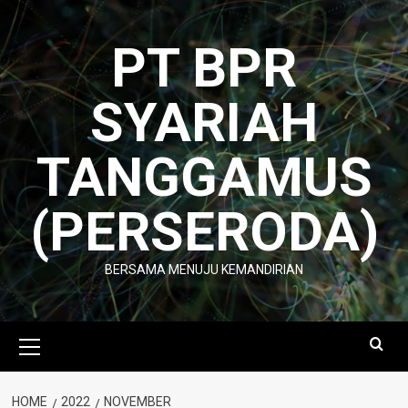
Skip
to
PT BPR
content
SYARIAH
TANGGAMUS
(PERSERODA)
BERSAMA MENUJU KEMANDIRIAN
Primary
Menu
HOME
2022
NOVEMBER