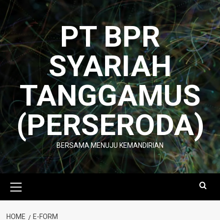
Skip
to
PT BPR
content
SYARIAH
TANGGAMUS
(PERSERODA)
BERSAMA MENUJU KEMANDIRIAN
Primary
Menu
HOME
E-FORM